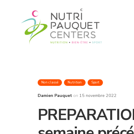
Non classé
Nutrition
Sport
Damien Pauquet
on
15 novembre 2022
PREPARATION 
semaine précé