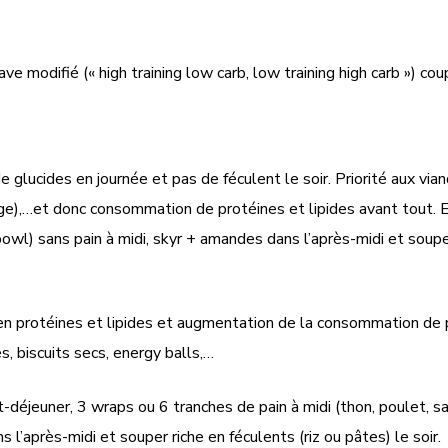
ve modifié (« high training low carb, low training high carb ») co
e glucides en journée et pas de féculent le soir. Priorité aux vi
age),…et donc consommation de protéines et lipides avant tout. 
l) sans pain à midi, skyr + amandes dans l’après-midi et souper
 protéines et lipides et augmentation de la consommation de pai
es, biscuits secs, energy balls,…
t-déjeuner, 3 wraps ou 6 tranches de pain à midi (thon, poulet, 
l’après-midi et souper riche en féculents (riz ou pâtes) le soir.