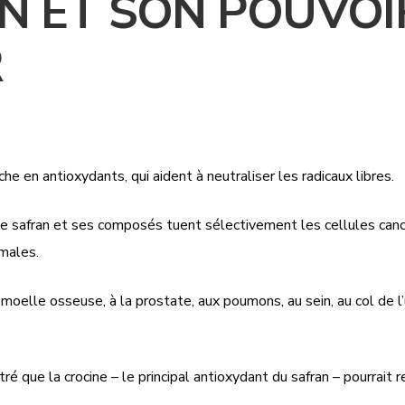
AN ET SON POUVOI
R
he en antioxydants, qui aident à neutraliser les radicaux libres.
 safran et ses composés tuent sélectivement les cellules cancé
rmales.
 moelle osseuse, à la prostate, aux poumons, au sein, au col de l’
 que la crocine – le principal antioxydant du safran – pourrait 