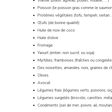
Viande (bœuf, agneau, poulet, volaille, … )
Poisson (le poisson gras comme le saumon 
Protéines végétales (tofu, tempeh, seitan,
Œufs (de bonne qualité)
Huile de noix de coco
Huile d’olive
Fromage
Yaourt (entier, non sucré, ou soja)
Myrtilles, framboises (fraîches ou congelée
Des noisettes, amandes, noix, graines de chi
Olives
Avocat
Légumes frais (légumes verts, poivrons, oig
Légumes surgelés (brocolis, carottes, mél
Condiments (sel de mer, poivre, ail, moutard