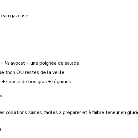
l’eau gazeuse.
+ ½ avocat + une poignée de salade
e thon OU restes de la veille
e + source de bon gras + légumes
s
es collations saines, faciles à préparer et à faible teneur en gluc
s