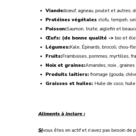
Viande:
bœuf, agneau, poulet et autres; d
Protéines végétales :
tofu, tempeh, sei
Poisson:
Saumon, truite, aiglefin et beauc
Œufs: (de bonne qualité ->
bio et éle
Légumes:
Kale, Épinards, brocoli, chou-fl
Fruits:
Framboises, pommes, myrtilles, fra
Noix et graines:
Amandes, noix , graines 
Produits laitiers
:
fromage (gouda, chèvr
Graisses et huiles:
Huile de coco, huile
Aliments à inclure :
Si
vous êtes en actif et n’avez pas besoin de