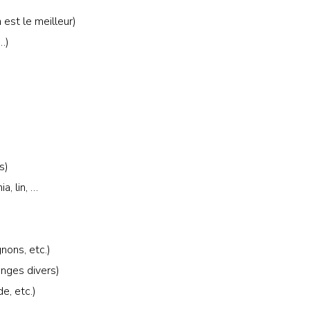
est le meilleur)
 …)
s)
a, lin, …
nons, etc.)
anges divers)
e, etc.)