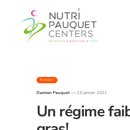
Nutrition
Damien Pauquet
on
19 janvier 2021
Un régime faib
gras!