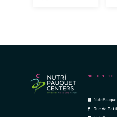
NOS CENTRES
NutriPauquet
Rue de Batt