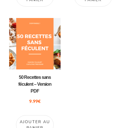
50 Recettes sans
féculent – Version
PDF
9.99
€
AJOUTER AU
PANIER